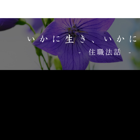
第3回
2011年5月
第21回
更新
第30回
2013年9
臨時法話 東日本
第39回
2014年6
16～20
お釈迦様の
第48回
2015年3
23～25
自殺と自死
第57回
2015年1
36～40
定年後の“
49～53
公益財団法
58～63
マララ・ユ
2011年7月22日
更
第26回
2013年5
第35回
2014年2
臨時法話 東日本
第44回
2014年1
21～25
伝統を受け
第53回
2015年8
26～31
自殺と自死
第62回
2016年5
41～45
定年後の“
54～58
公益財団法
64～68
高齢社会が
2012年3月22日
更
第31回
2013年1
第40回
2014年7
臨時法話 宗教的感
第49回
2015年4
26～31
玄奘三蔵の
第58回
2016年1
32～43
大飯原発運
第67回
2016年1
46～50
定年後の“
59～65
最期を迎え
69～73
高齢社会に
2012年10月12日
第36回
2014年3
第45回
2014年1
仏教国・ブータン
第54回
2015年9
32～37
玄奘三蔵の
第63回
2016年6
44～49
聴くことの
第72回
2017年3
51～56
定年後の“
66～70
聖ヶ丘病院
高齢社会にあって
2013年4月3日
更新
第41回
2014年8
第50回
2015年5
臨時法話 東日本大
第59回
2016年2
38～43
日本への仏
第68回
2016年1
50～54
平均寿命と
第77回
2017年8
57～62
尊厳死につ
71～75
聖ヶ丘病院
80～83
高齢社会に
2013年4月3日
更新