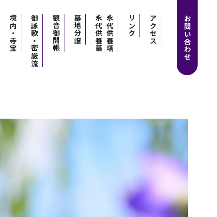
境内・寺宝
御詠歌・密厳流
観音御開帳
墓地分譲
永代供養墓
永代供養塔
リンク
アクセス
お問い合わせ