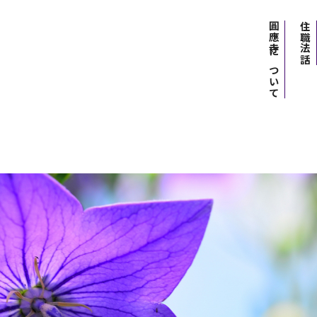
圓應寺について
住職法話