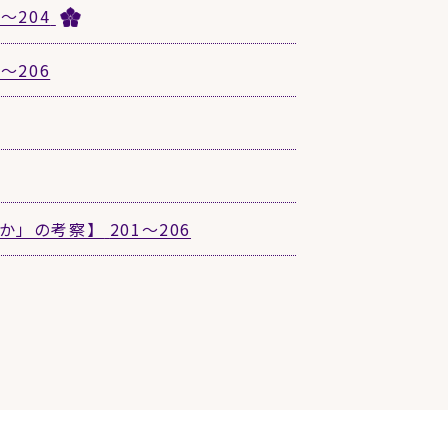
9〜204
3〜206
るか」の考察】
201〜206