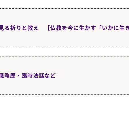
1日
更新
月1日
更新
月1日
更新
感動について
1月1日
更新
は何か なぜ尊いのか ２
棟での“生活” 私の経験談
死亡原因
見る祈りと教え 【仏教を今に生かす「いかに生
月1日
更新
0月1日
更新
月1日
更新
感動、ユーモアについて
月1日
更新
とは何か なぜ尊いのか ３
言葉
化
1日
更新
月1日
更新
月1日
更新
基本
2月1日
更新
々の発言 １
月1日
更新
とは何か なぜ尊いのか ４
棟は単に“死に行く病棟”ではない
職略歴・臨時法話など
月1日
更新
1月1日
更新
月1日
更新
月1日
更新
発言 ２
月1日
更新
こそ意味のある人生
に求められる人間力
労状況
1日
更新
月2日
更新
月1日
更新
の概略
月1日
更新
0月1日
更新
々の発言 ３
月1日
更新
った大自然の感動と生き方の感動
患者さんの課題と想い 最期を迎える場所の希望
人？