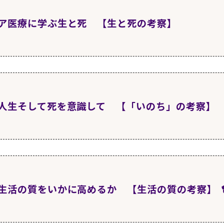
状を人とひとの繋がりの希薄と失業問題
ア医療に学ぶ生と死 【生と死の考察】
月1日
更新
厳しさ 所得関係
1日
更新
月1日
更新
との関わり
の厳しさ 生活実態
人生そして死を意識して 【「いのち」の考察】
月1日
更新
月1日
更新
の規模と設備
独死、自死（自殺）等
1日
更新
月1日
更新
月1日
更新
いて
での“生活” 山形県立中央病院緩和ケア病棟例１
就業関係
生活の質をいかに高めるか 【生活の質の考察】
月1日
更新
月1日
更新
月1日
更新
は何か なぜ尊いのか １
棟での“生活” 山形県立中央病院緩和ケア病棟例２
就業関係 非正規労働者の問題