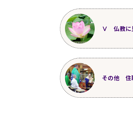
第5回
2011年8月
第14回
2012年5
第23回
2013年2
1～4
感謝、感激、
第32回
2013年1
8～13
“いのち”と
22～24
緩和ケア病
33～36
人口減少と
Ⅴ 仏教に
第10回
2012年1
第19回
2012年1
第28回
2013年7
5～9
感謝、感激、
第37回
2014年4
14～17
“いのち”
27～31
正岡子規の
37～41
人口の高齢
第6回
2011年9月
第15回
2012年6
第24回
2013年3
1～4
仏教の教えの
第33回
2013年1
10～14
名のある人
第42回
2014年9
18～21
“いのち”
32～36
緩和ケア病
その他 住
42～47
人口の問題
第11回
2012年2
第20回
2012年1
第29回
2013年8
5～10
仏教の歴史
第38回
2014年5
15
名のある人々の
第47回
2015年2
22～26
有限だから
37～42
看護師さん
48～52
高齢者の就
第1回
2011年4月
第16回
2012年7
第25回
2013年4
住職経歴とテーマ
第34回
2014年1
11～15
お釈迦様
第42回
2014年1
16～22
名のある人
第52回
2015年7
27～35
海外で出会
43～48
死期が近い
53～57
65歳は老