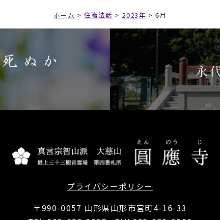
6日
更新
月1日
更新
大震災被害者四十九日忌慰霊法要
月1日
更新
ホーム
>
住職法話
>
2023年
>
6月
入滅
月1日
更新
 １
2月1日
更新
第二の人生”への切り替え
人 日本ホスピス・緩和ケア研究振興財団の調査につい
スフザイさんの演説とジャック・アタリ氏の考え 人口
新
月1日
更新
月1日
更新
大震災殉難者慰霊法要並びに復興祈願法要 主催・真言宗
1月1日
更新
継ぐインドの風習
月1日
更新
 ２
月1日
更新
第二の人生”への切り替え ご詠歌講の立ち上げ
人 日本ホスピス・緩和ケア研究振興財団の調査につい
生み出すペット事情と再度人口動態予測 世界で一番貧
新
0月1日
更新
月1日
更新
動！ ～東日本大震災一周忌慰霊並びに復興祈願法要厳修
月1日
更新
シルクロード 前半
月1日
更新
転差し止め訴訟の判決
0月1日
更新
第二の人生”への切り替え 早朝ウｫーキング
るに当たってご家族に説明する内容
あってその生活を支える老後の経済的備え １
更新
月1日
更新
2月1日
更新
王国～仏教に生きるブータンの人々～
月1日
更新
シルクロード 後半
月1日
更新
大切さについて
月1日
更新
第二の人生”への切り替え スロージョキング
ホスピス長三枝好幸先生の講演 前半
その生活を支える老後の経済的備え ２
月1日
更新
月1日
更新
プライバシーポリシー
震災三回忌慰霊並びに復興祈願法要開催
月1日
更新
教伝来と仏教歴史 前半
1月1日
更新
健康寿命
月1日
更新
いて
ホスピス長三枝好幸先生の講演 後半
〒990-0057 山形県山形市宮町4-16-33
あってその生活を支える老後の経済的備え ３