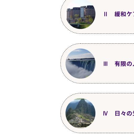
1〜4
日本社会の現
Ⅱ 緩和ケ
第7回
2011年10
5～8
経済的生活の
第3回
2011年6月
第12回
2012年3
1〜4
緩和ケア医療
9～13
経済的生活
Ⅲ 有限の
第8回
2011年11
第17回
2012年8
5～8
緩和ケア病棟
14～20
高齢者の孤
第4回
2011年7月
第13回
2012年4
第22回
2013年1
1〜3
“いのち”につ
9～14
緩和ケア病棟
21～25
若い世代の
Ⅳ 日々の
第9回
2011年12
第18回
2012年9
第27回
2013年6
4～7
“いのち”と
15～21
緩和ケア病
26～32
若い世代の