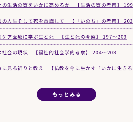
々の生活の質をいかに高めるか 【生活の質の考察】
19
限の人生そして死を意識して 【「いのち」の考察】
20
和ケア医療に学ぶ生と死 【生と死の考察】
197〜203
本社会の現状 【福祉的社会学的考察】
204〜208
教に見る祈りと教え 【仏教を今に生かす「いかに生き
もっとみる