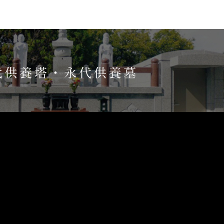
て 前半
減少と高齢化の今後
智山派宮城教区
て 後半
しい大統領
に想う～