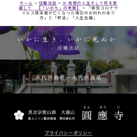
ホーム
>
住職法話
>
Ⅲ 有限の人生そして死を意
識して 【「いのち」の考察】
>
「新型コロナウ
イルス感染者が亡くなった場合のお別れのあり
方」と「終活」「人生会議」
プライバシーポリシー