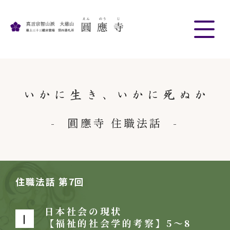
圓應寺 住職法話
住職法話 第7回
日本社会の現状
Ⅰ
【福祉的社会学的考察】5～8