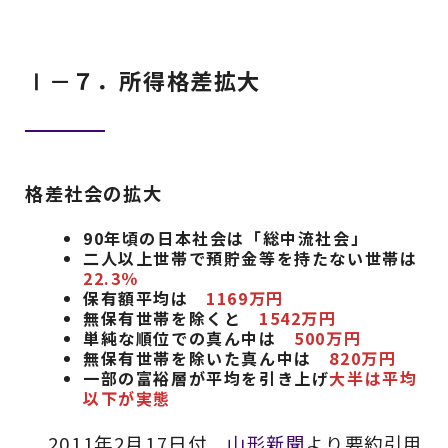
Ⅰ－７．所得格差拡大
格差社会の拡大
90年頃の日本社会は「総中流社会」
二人以上世帯で預貯金等を持たない世帯は
22.3％
保有額平均は
1169万円
無保有世帯を除くと
1542万円
単純な順位での真ん中は
500万円
無保有世帯を除いた真ん中は
820万円
一部の富裕層が平均を引き上げ
大半は平均
以下が実態
2011年2月17日付
山形新聞
より要約引用