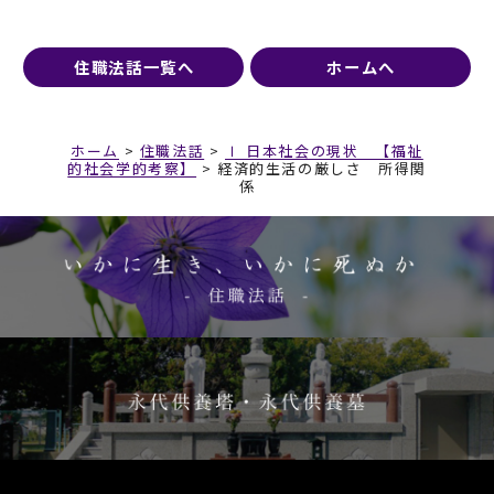
住職法話一覧へ
ホームへ
ホーム
>
住職法話
>
Ⅰ 日本社会の現状 【福祉
的社会学的考察】
>
経済的生活の厳しさ 所得関
係