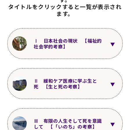
タイトルをクリックすると一覧が表示され
ます。
Ⅰ 日本社会の現状 【福祉的
社会学的考察】
第2回
2011年5月1日
更新
1〜4
日本社会の現状を人とひとの繋
Ⅱ 緩和ケア医療に学ぶ生と
がりの希薄と失業問題
死 【生と死の考察】
第7回
2011年10月1日
更新
5～8
経済的生活の厳しさ 所得関係
第3回
2011年6月1日
更新
1〜4
緩和ケア医療との関わり
Ⅲ 有限の人生そして死を意識
第12回
2012年3月1日
更新
して 【「いのち」の考察】