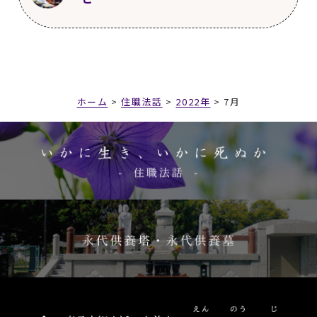
27～31
正岡子規の言葉
第37回
2014年4月1日
更新
第11回
2012年2月1日
更新
第24回
2013年3月1日
更新
37～41
人口の高齢化
5～10
仏教の歴史
18～21
“いのち”とは何か なぜ尊い
第20回
2012年11月1日
更新
第33回
2013年12月1日
更新
第1回
2011年4月1日
更新
のか ４
15
名のある人々の発言 ２
32～36
緩和ケア病棟は単に“死に行く
住職経歴とテーマの概略
第42回
2014年9月1日
更新
第16回
2012年7月2日
更新
病棟”ではない
42～47
人口の問題
第29回
2013年8月1日
更新
11～15
お釈迦様
ホーム
>
住職法話
>
2022年
>
7月
第25回
2013年4月1日
更新
第3回
2011年5月6日
更新
22～26
有限だからこそ意味のある人
第38回
2014年5月1日
更新
16～22
名のある人々の発言 ３
生
臨時法話 東日本大震災被害者四十九
第47回
2015年2月1日
更新
第21回
更新
37～42
看護師さんに求められる人間
日忌慰霊法要
48～52
高齢者の就労状況
力
16～20
お釈迦様の入滅
第30回
2013年9月1日
更新
第34回
2014年1月1日
更新
23～25
自殺と自死 １
2011年7月22日
更新
27～35
海外で出会った大自然の感動
第52回
2015年7月1日
更新
第42回
2014年10月1日
更新
第26回
2013年5月1日
更新
と生き方の感動
臨時法話 東日本大震災殉難者慰霊法
53～57
65歳は老人？
43～48
死期が近い患者さんの課題と
21～25
伝統を受け継ぐインドの風習
要並びに復興祈願法要 主催・真言宗智
第35回
2014年2月1日
更新
想い 最期を迎える場所の希望
山派宮城教区
第39回
2014年6月1日
更新
26～31
自殺と自死 ２
第57回
2015年12月1日
更新
第31回
2013年10月1日
更新
36～40
定年後の“第二の人生”への切
第48回
2015年3月1日
更新
58～63
マララ・ユスフザイさんの演
2012年3月22日
更新
り替え
26～31
玄奘三蔵のシルクロード 前
第40回
2014年7月1日
更新
説とジャック・アタリ氏の考え 人口
49～53
公益財団法人 日本ホスピ
半
臨時法話 宗教的感動！ ～東日本大震
減少と高齢化の今後
ス・緩和ケア研究振興財団の調査につ
32～43
大飯原発運転差し止め訴訟の
災一周忌慰霊並びに復興祈願法要厳修