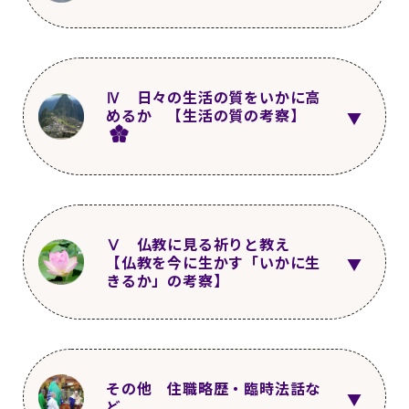
9～13
経済的生活の厳しさ 生活実態
第8回
2011年11月1日
更新
5～8
緩和ケア病棟の規模と設備
第4回
2011年7月1日
更新
第17回
2012年8月1日
更新
1〜3
“いのち”について
14～20
高齢者の孤独死、自死（自
第13回
2012年4月1日
更新
Ⅳ 日々の生活の質をいかに高
殺）等
めるか 【生活の質の考察】
9～14
緩和ケア病棟での“生活” 山形
県立中央病院緩和ケア病棟例１
第9回
2011年12月1日
更新
第22回
4～7
“いのち”とは何か なぜ尊いの
2013年1月1日
更新
か １
21～25
若い世代の就業関係
第18回
2012年9月1日
更新
第5回
2011年8月1日
更新
15～21
緩和ケア病棟での“生活” 山
1～4
感謝、感激、感動について
形県立中央病院緩和ケア病棟例２
第14回
2012年5月1日
更新
第27回
2013年6月1日
更新
Ⅴ 仏教に見る祈りと教え
8～13
“いのち”とは何か なぜ尊いの
【仏教を今に生かす「いかに生
26～32
若い世代の就業関係 非正規
か ２
きるか」の考察】
第10回
2012年1月1日
更新
労働者の問題
第23回
2013年2月1日
更新
5～9
感謝、感激、感動、ユーモアに
22～24
緩和ケア病棟での“生活” 私
ついて
の経験談
第19回
2012年10月1日
更新
第32回
2013年11月1日
更新
第6回
2011年9月1日
更新
14～17
“いのち”とは何か なぜ尊い
33～36
人口減少と死亡原因
1～4
仏教の教えの基本
のか ３
第15回
2012年6月1日
更新
第28回
2013年7月1日
更新
その他 住職略歴・臨時法話な
ど
10～14
名のある人々の発言 １