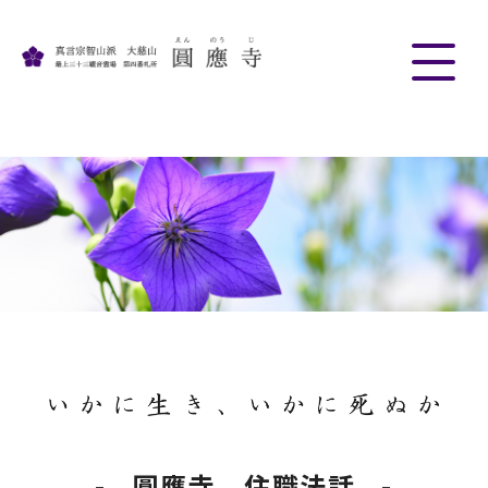
圓應寺 住職法話