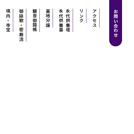
境内・寺宝
御詠歌・密厳流
観音御開帳
墓地分譲
永代供養墓
永代供養塔
リンク
アクセス
お問い合わせ