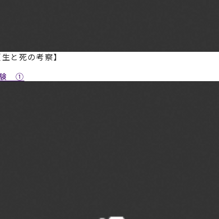
【生と死の考察】
験 ①