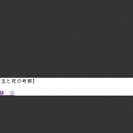
【生と死の考察】
験 ②