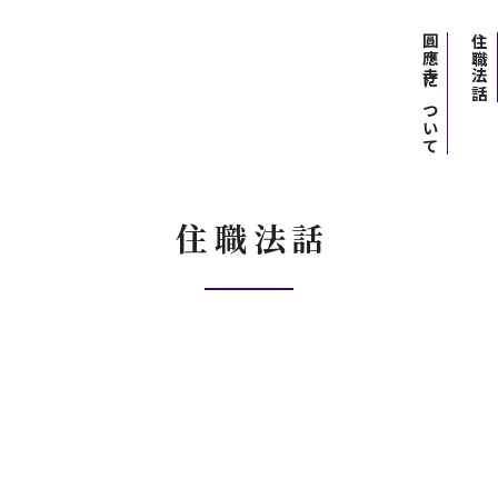
圓應寺について
住職法話
住職法話
】